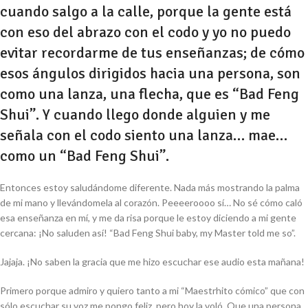
cuando salgo a la calle, porque la gente está
con eso del abrazo con el codo y yo no puedo
evitar recordarme de tus enseñanzas; de cómo
esos ángulos dirigidos hacia una persona, son
como una lanza, una flecha, que es “Bad Feng
Shui”. Y cuando llego donde alguien y me
señala con el codo siento una lanza… mae…
como un “Bad Feng Shui”.
Entonces estoy saludándome diferente. Nada más mostrando la palma
de mi mano y llevándomela al corazón. Peeeeroooo sí… No sé cómo caló
esa enseñanza en mí, y me da risa porque le estoy diciendo a mi gente
cercana: ¡No saluden así! “Bad Feng Shui baby, my Master told me so”.
Jajaja. ¡No saben la gracia que me hizo escuchar ese audio esta mañana!
Primero porque admiro y quiero tanto a mi “Maestrhito cómico” que con
sólo escuchar su voz me pongo feliz, pero hoy la voló. Que una persona