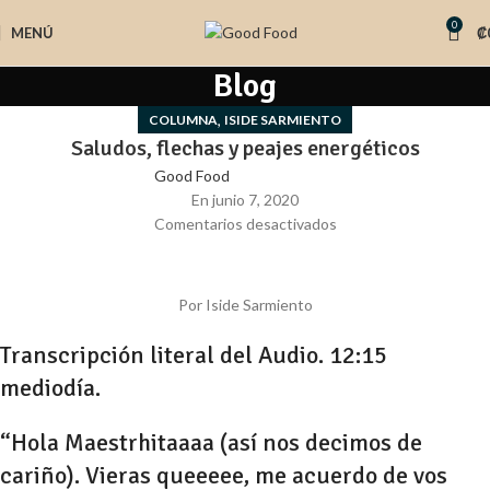
0
MENÚ
₡
Blog
,
COLUMNA
ISIDE SARMIENTO
Saludos, flechas y peajes energéticos
Good Food
En junio 7, 2020
Comentarios desactivados
Por Iside Sarmiento
Transcripción literal del Audio. 12:15
mediodía.
“Hola Maestrhitaaaa (así nos decimos de
cariño). Vieras queeeee, me acuerdo de vos