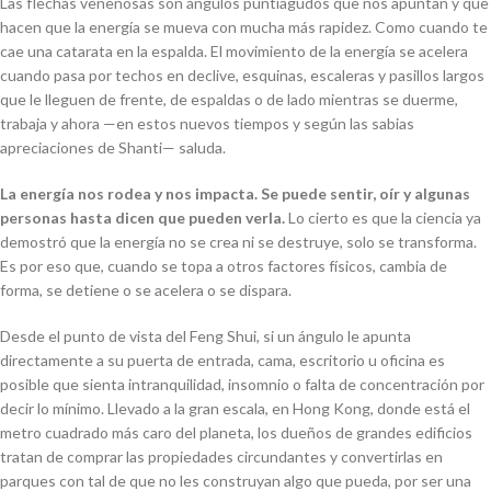
Las flechas venenosas son ángulos puntiagudos que nos apuntan y que
hacen que la energía se mueva con mucha más rapidez. Como cuando te
cae una catarata en la espalda. El movimiento de la energía se acelera
cuando pasa por techos en declive, esquinas, escaleras y pasillos largos
que le lleguen de frente, de espaldas o de lado mientras se duerme,
trabaja y ahora
—
en estos nuevos tiempos y según las sabias
apreciaciones de Shanti
—
saluda.
La energía nos rodea y nos impacta. Se puede sentir, oír y algunas
personas hasta dicen que pueden verla.
Lo cierto es que la ciencia ya
demostró que la energía no se crea ni se destruye, solo se transforma.
Es por eso que, cuando se topa a otros factores físicos, cambia de
forma, se detiene o se acelera o se dispara.
Desde el punto de vista del Feng Shui, si un ángulo le apunta
directamente a su puerta de entrada, cama, escritorio u oficina es
posible que sienta intranquilidad, insomnio o falta de concentración por
decir lo mínimo. Llevado a la gran escala, en Hong Kong, donde está el
metro cuadrado más caro del planeta, los dueños de grandes edificios
tratan de comprar las propiedades circundantes y convertirlas en
parques con tal de que no les construyan algo que pueda, por ser una