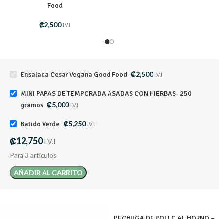
Food
₡
2,500
I.V.I
₡
2,500
Ensalada Cesar Vegana Good Food
I.V.I
MINI PAPAS DE TEMPORADA ASADAS CON HIERBAS- 250
₡
5,000
gramos
I.V.I
₡
5,250
Batido Verde
I.V.I
₡
12,750
I.V.I
Para 3 artículos
AÑADIR AL CARRITO
PECHUGA DE POLLO AL HORNO –