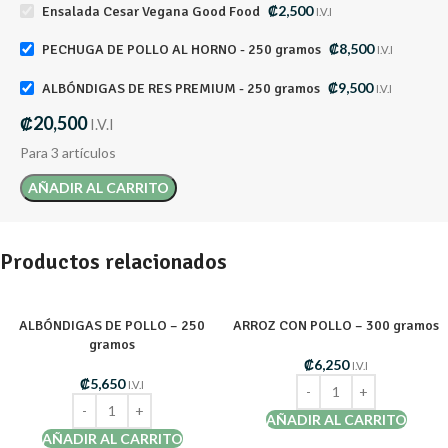
₡
2,500
Ensalada Cesar Vegana Good Food
I.V.I
₡
8,500
PECHUGA DE POLLO AL HORNO - 250 gramos
I.V.I
₡
9,500
ALBÓNDIGAS DE RES PREMIUM - 250 gramos
I.V.I
₡
20,500
I.V.I
Para 3 artículos
AÑADIR AL CARRITO
Productos relacionados
ALBÓNDIGAS DE POLLO – 250
ARROZ CON POLLO – 300 gramos
gramos
₡
6,250
I.V.I
₡
5,650
I.V.I
AÑADIR AL CARRITO
AÑADIR AL CARRITO