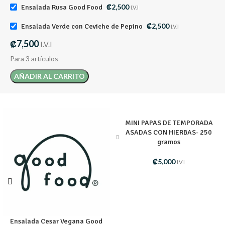
₡
2,500
Ensalada Rusa Good Food
I.V.I
₡
2,500
Ensalada Verde con Ceviche de Pepino
I.V.I
₡
7,500
I.V.I
Para 3 artículos
AÑADIR AL CARRITO
MINI PAPAS DE TEMPORADA
ASADAS CON HIERBAS- 250
gramos
₡
5,000
I.V.I
Ensalada Cesar Vegana Good