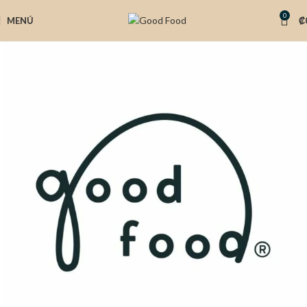
0
MENÚ
₡