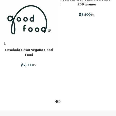
250 gramos
₡
8,500
I.V.I
Ensalada Cesar Vegana Good
Food
₡
2,500
I.V.I