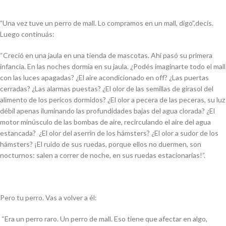
”Una vez tuve un perro de
mall
. Lo compramos en un
mall
, digo”,decís.
Luego continuás:
“Creció en una jaula en una tienda de mascotas. Ahí pasó su primera
infancia. En las noches dormía en su jaula. ¿Podés imaginarte todo el
mall
con las luces apagadas? ¿El aire acondicionado en
off
? ¿Las puertas
cerradas? ¿Las alarmas puestas? ¿El olor de las semillas de girasol del
alimento de los pericos dormidos? ¿El olor a pecera de las peceras, su luz
débil apenas iluminando las profundidades bajas del agua clorada? ¿El
motor minúsculo de las bombas de aire, recirculando el aire del agua
estancada? ¿El olor del aserrín de los hámsters? ¿El olor a sudor de los
hámsters? ¡El ruido de sus ruedas, porque ellos no duermen, son
nocturnos: salen a correr de noche, en sus ruedas estacionarias!”.
Pero tu perro. Vas a volver a él:
“Era un perro raro. Un perro de
mall
. Eso tiene que afectar en algo,