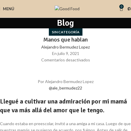
0
MENÚ
₡
Blog
SIN CATEGORÍA
Manos que hablan
Alejandro Bermudez Lopez
En julio 9, 2021
Comentarios desactivados
Por Alejandro Bermudez Lopez
@ale_bermudez22
Llegué a cultivar una admiración por mi mamá
que va más allá del amor que le tengo.
Cuando estaba en preescolar, invité a una amiga a mi casa. Luego de que
nuestras mamás se pusieron de acuerdo, nos fuimos. Antes de salir de