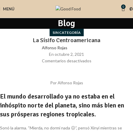
0
MENÚ
₡
Blog
SIN CATEGORÍA
La Sísifo Centroamericana
Alfonso Rojas
En octubre 2, 2021
Comentarios desactivados
Por Alfonso Rojas
El mundo desarrollado ya no estaba en el
inhóspito norte del planeta, sino más bien en
sus prósperas regiones tropicales.
Sonó la alarma. “
Mierda, no dormí nada
😖”, pensó Xinyi mientras se