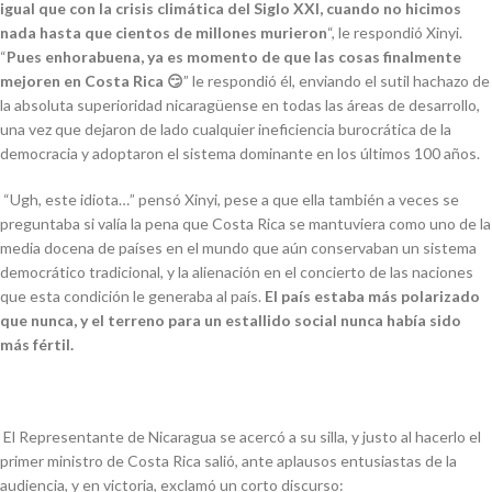
igual que con la crisis climática del Siglo XXI, cuando no hicimos
nada hasta que cientos de millones murieron
“,
le respondió Xinyi.
“
Pues enhorabuena, ya es momento de que las cosas finalmente
mejoren en Costa Rica
😏
” le respondió él, enviando el sutil hachazo de
la absoluta superioridad nicaragüense en todas las áreas de desarrollo,
una vez que dejaron de lado cualquier ineficiencia burocrática de la
democracia y adoptaron el sistema dominante en los últimos 100 años.
“
Ugh, este idiota…
” pensó Xinyi, pese a que ella también a veces se
preguntaba si valía la pena que Costa Rica se mantuviera como uno de la
media docena de países en el mundo que aún conservaban un sistema
democrático tradicional, y la alienación en el concierto de las naciones
que esta condición le generaba al país.
El país estaba más polarizado
que nunca, y el terreno para un estallido social nunca había sido
más fértil.
El Representante de Nicaragua se acercó a su silla, y justo al hacerlo el
primer ministro de Costa Rica salió, ante aplausos entusiastas de la
audiencia, y en victoria, exclamó un corto discurso: