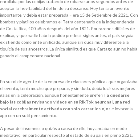
enrollaba por las cobijas tratando de robarse unos segundos antes de
aceptar la inevitabilidad del fin de su descanso. Hoy tenía un evento
importante, y debía estar preparada – era 15 de Setiembre de 2221. Con
bombos y platillos celebramos el Tetra centenario de la independencia
de Costa Rica, 400 años después del año 1821. Por razones difíciles de
explicar, y que nadie habría podido predecir siglos antes, el país seguía
existiendo como ente unificado, aunque sin duda muy diferente a la
tiquicia
de sus ancestros. La única similitud es que Cartago aún no había
ganado el campeonato nacional.
En su rol de agente de la empresa de relaciones públicas que organizaba
el evento, tenía mucho que preparar, y sin duda, debía lucir sus mejores
galas en la celebración, aunque honestamente
preferiría quedarse
bajo las cobijas revisando videos en su RikTok neuronal, una red
social cerebralmente activada con solo cerrar los ojos
e invocar la
app con un sutil pensamiento.
A pesar del insomnio, o quizás a causa de ello, hoy andaba en modo
meditativo, en particular respecto al estado de su país en pleno 2221.