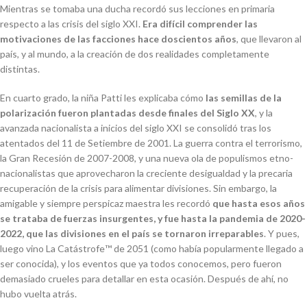
Mientras se tomaba una ducha recordó sus lecciones en primaria
respecto a las crisis del siglo XXI.
Era difícil comprender las
motivaciones de las facciones hace doscientos años
, que llevaron al
país, y al mundo, a la creación de dos realidades completamente
distintas.
En cuarto grado, la niña Patti les explicaba cómo
las semillas de la
polarización fueron plantadas desde finales del Siglo XX
, y la
avanzada nacionalista a inicios del siglo XXI se consolidó tras los
atentados del 11 de Setiembre de 2001. La guerra contra el terrorismo,
la Gran Recesión de 2007-2008, y una nueva ola de populismos etno-
nacionalistas que aprovecharon la creciente desigualdad y la precaria
recuperación de la crisis para alimentar divisiones. Sin embargo, la
amigable y siempre perspicaz maestra les recordó
que hasta esos años
se trataba de fuerzas insurgentes, y fue hasta la pandemia de 2020-
2022, que las divisiones en el país se tornaron irreparables
. Y pues,
luego vino La Catástrofe™️ de 2051 (como había popularmente llegado a
ser conocida), y los eventos que ya todos conocemos, pero fueron
demasiado crueles para detallar en esta ocasión. Después de ahí, no
hubo vuelta atrás.