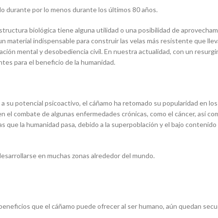
do durante por lo menos durante los últimos 80 años.
ructura biológica tiene alguna utilidad o una posibilidad de aprovecham
 material indispensable para construir las velas más resistente que llevar
ción mental y desobediencia civil. En nuestra actualidad, con un resurgir 
ntes para el beneficio de la humanidad.
da a su potencial psicoactivo, el cáñamo ha retomado su popularidad en l
ado en el combate de algunas enfermedades crónicas, como el cáncer, así
s que la humanidad pasa, debido a la superpoblación y el bajo contenido 
e desarrollarse en muchas zonas alrededor del mundo.
 beneficios que el cáñamo puede ofrecer al ser humano, aún quedan secue