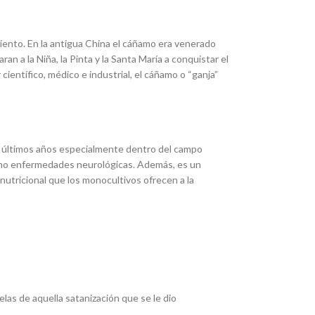
iento.
En la antigua China el cáñamo era venerado
an a la Niña, la Pinta y la Santa María a conquistar el
científico, médico e industrial, el cáñamo o “ganja”
os últimos años especialmente dentro del campo
 como enfermedades neurológicas. Además, es un
nutricional que los monocultivos ofrecen a la
las de aquella satanización que se le dio