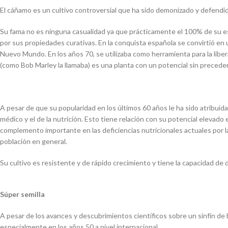
El cáñamo es un cultivo controversial que ha sido demonizado y defendi
Su fama no es ninguna casualidad ya que prácticamente el 100% de su est
por sus propiedades curativas. En la conquista española se convirtió en un
Nuevo Mundo. En los años 70, se utilizaba como herramienta para la libera
(como Bob Marley la llamaba) es una planta con un potencial sin precede
A pesar de que su popularidad en los últimos 60 años le ha sido atribui
médico y el de la nutrición. Esto tiene relación con su potencial elev
complemento importante en las deficiencias nutricionales actuales por la
población en general.
Su cultivo es resistente y de rápido crecimiento y tiene la capacidad d
Súper semilla
A pesar de los avances y descubrimientos científicos sobre un sinfín de
especialmente en los años 50 a nivel internacional.