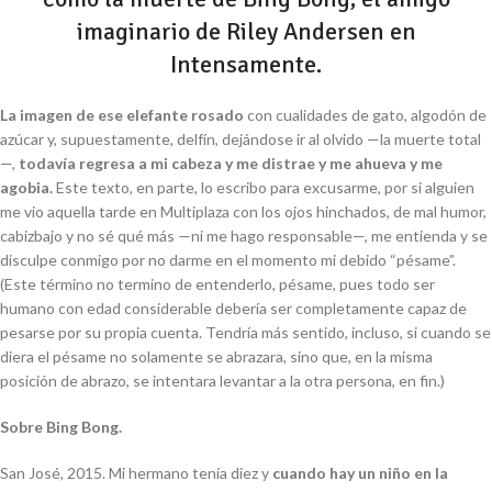
imaginario de Riley Andersen en
Intensamente
.
La imagen de ese elefante rosado
con cualidades de gato, algodón de
azúcar y, supuestamente, delfín, dejándose ir al olvido
—
la muerte total
—
,
todavía regresa a mi cabeza y me distrae y me ahueva y me
agobia.
Este texto, en parte, lo escribo para excusarme, por si alguien
me vio aquella tarde en Multiplaza con los ojos hinchados, de mal humor,
cabizbajo y no sé qué más
—
ni me hago responsable
—
, me entienda y se
disculpe conmigo por no darme en el momento mi debido “pésame”.
(Este término no termino de entenderlo, pésame, pues todo ser
humano con edad considerable debería ser completamente capaz de
pesarse por su propia cuenta. Tendría más sentido, incluso, si cuando se
diera el pésame no solamente se abrazara, sino que, en la misma
posición de abrazo, se intentara levantar a la otra persona, en fin.)
Sobre Bing Bong.
San José, 2015. Mi hermano tenía diez y
cuando hay un niño en la