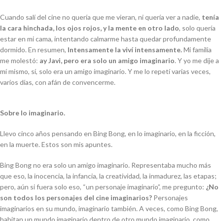
Cuando salí del cine no quería que me vieran, ni quería ver a nadie,
tenía
la cara hinchada, los ojos rojos, y la mente en otro lado
, solo quería
estar en mi cama, intentando calmarme hasta quedar profundamente
dormido. En resumen,
Intensamente
la viví intensamente.
Mi familia
me molestó:
ay Javi, pero era solo un amigo imaginario
. Y yo me dije a
mí mismo, sí, solo era un amigo imaginario. Y me lo repetí varias veces,
varios días, con afán de convencerme.
Sobre lo imaginario.
Llevo cinco años pensando en Bing Bong, en lo imaginario, en la ficción,
en la muerte. Estos son mis apuntes.
Bing Bong no era solo un amigo imaginario. Representaba mucho más
que eso, la inocencia, la infancia, la creatividad, la inmadurez, las etapas;
pero, aún si fuera solo eso, “un personaje imaginario”, me pregunto:
¿No
son todos los personajes del cine imaginarios?
Personajes
imaginarios en su mundo, imaginario también. A veces, como Bing Bong,
habitan un mundo imaginario dentro de otro mundo imaginario, como