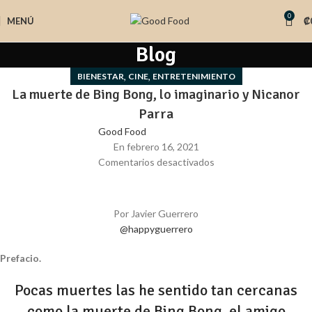
0
MENÚ
₡
Blog
,
,
BIENESTAR
CINE
ENTRETENIMIENTO
La muerte de Bing Bong, lo imaginario y Nicanor
Parra
Good Food
En febrero 16, 2021
Comentarios desactivados
Por Javier Guerrero
@happyguerrero
Prefacio.
Pocas muertes las he sentido tan cercanas
como la muerte de Bing Bong, el amigo