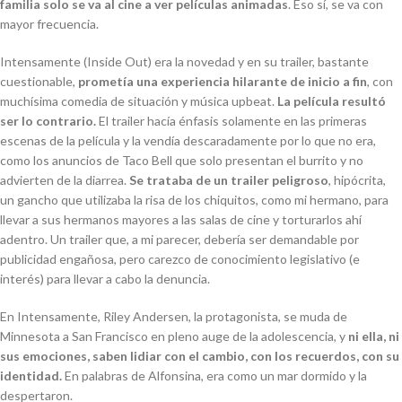
familia solo se va al cine a ver películas animadas
. Eso sí, se va con
mayor frecuencia.
Intensamente
(
Inside Out
) era la novedad y en su trailer, bastante
cuestionable,
prometía una experiencia hilarante de inicio a fin
, con
muchísima comedia de situación y música
upbeat
.
La película resultó
ser lo contrario.
El
trailer
hacía énfasis solamente en las primeras
escenas de la película y la vendía descaradamente por lo que no era,
como los anuncios de Taco Bell que solo presentan el burrito y no
advierten de la diarrea.
Se trataba de un
trailer
peligroso
, hipócrita,
un gancho que utilizaba la risa de los chiquitos, como mi hermano, para
llevar a sus hermanos mayores a las salas de cine y torturarlos ahí
adentro. Un
trailer
que, a mi parecer, debería ser demandable por
publicidad engañosa, pero carezco de conocimiento legislativo (e
interés) para llevar a cabo la denuncia.
En Intensamente, Riley Andersen, la protagonista, se muda de
Minnesota a San Francisco en pleno auge de la adolescencia, y
ni ella, ni
sus emociones, saben lidiar con el cambio, con los recuerdos, con su
identidad.
En palabras de Alfonsina, era como un mar dormido y la
despertaron.