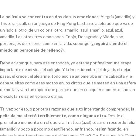
La película se concentra en dos de sus emociones
, Alegría (amarillo) y
Tristeza (azul), en un juego de Ping Pong bastante acelerado que va de
un lado al otro, de un color al otro, amarillo, azul, amarillo, azul, azul,
amarillo. Las otras tres emociones, Enojo, Desagrado y Miedo, son
personajes de relleno, como en la vida, supongo (
¿seguirá siendo el
miedo un personaje de relleno?
).
Debo aclarar que, para ese entonces, yo estaba por finalizar una etapa
importante de mi vida, el colegio. Y la incertidumbre, el dejar ir, el dejar
pasar, el crecer, el alejarme, todo eso se aglomeraba en mi cabecita y le
daba vueltas como esas motos en los circos que se meten en una esfera
de metal y van tan rápido que parece que en cualquier momento chocan
o explotan o salen volando o algo.
Tal vez por eso, o por otras razones que sigo intentando comprender,
la
película me afectó terriblemente, como ninguna otra.
Desde el
prematuro momento en el que vi a Tristeza (azul) tocar un recuerdo feliz
(amarillo) y poco a poco irlo destiñendo, enfriando, resignificando, en
cámara lenta, transformando del inocente “Don’t Cry Because It’s Over;