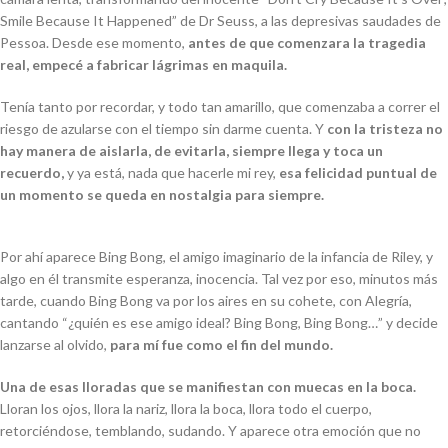
Smile Because It Happened” de Dr Seuss, a las depresivas saudades de
Pessoa. Desde ese momento,
antes de que comenzara la tragedia
real, empecé a fabricar lágrimas en maquila.
Tenía tanto por recordar, y todo tan amarillo, que comenzaba a correr el
riesgo de azularse con el tiempo sin darme cuenta. Y
con la tristeza no
hay manera de aislarla, de evitarla, siempre llega y toca un
recuerdo,
y ya está, nada que hacerle mi rey,
esa felicidad puntual de
un momento se queda en nostalgia para siempre.
Por ahí aparece Bing Bong, el amigo imaginario de la infancia de Riley, y
algo en él transmite esperanza, inocencia. Tal vez por eso, minutos más
tarde, cuando Bing Bong va por los aires en su cohete, con Alegría,
cantando “¿quién es ese amigo ideal? Bing Bong, Bing Bong…” y decide
lanzarse al olvido,
para mí fue como el fin del mundo.
Una de esas lloradas que se manifiestan con muecas en la boca.
Lloran los ojos, llora la nariz, llora la boca, llora todo el cuerpo,
retorciéndose, temblando, sudando. Y aparece otra emoción que no