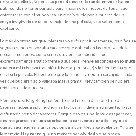
retrata la película, la pena.
La pena de estar llorando en voz alta en
público
, de no tener pañuelo para limpiarse los mocos, de tener que
enfrentarse con el mundo real en medio duelo por la muerte de un
amigo imaginario de un personaje de una película, y no saber cómo
explicarlo.
Lo más doloroso era que, mientras yo sufría profundamente, los niños se
seguían riendo en voz alta cada vez que enfocaban las torpezas de las
demás emociones, como si no estuviera sucediendo algo
extremadamente trágico frente a sus ojos.
Pensé entonces en lo inútil
que era mi tristeza
(también Tristeza, personaje) y lo bien hecha que
estaba la película. El hecho de que los niños se rieran a carcajadas cada
vez que pudieran solo validaba más la trama: Riley también se hubiera
reído antes de mudarse.
Pienso que si Bing Bong hubiera tenido la forma del monstruo de
Saprissa, hubiera sido mucho más fácil para mí digerir su muerte, hasta
disfrutable, verlo desaparecer. Porque eso es,
uno lo ve desaparecer,
desintegrarse, con una sonrisa en la cara, emocionado
, seguro de
que su sacrificio es la única opción para que Riley siga adelante. Y no se
lo merecía.
Hay tanto que no merece ser olvidado y se olvida.