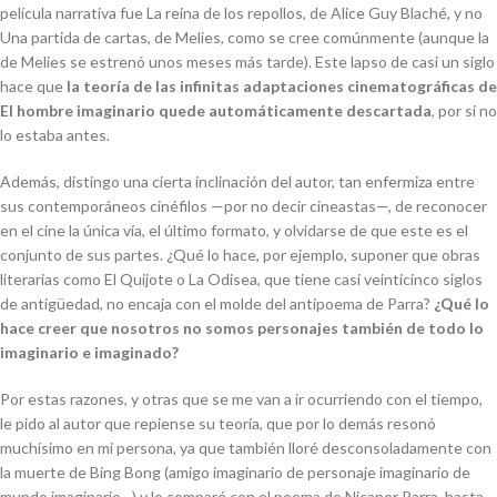
película narrativa fue
La reina de los repollos
, de Alice Guy Blaché, y no
Una partida de cartas
, de Melies, como se cree comúnmente (aunque la
de Melies se estrenó unos meses más tarde). Este lapso de casi un siglo
hace que
la teoría de las infinitas adaptaciones cinematográficas de
El hombre imaginario
quede automáticamente descartada
, por si no
lo estaba antes.
Además, distingo una cierta inclinación del autor, tan enfermiza entre
sus contemporáneos cinéfilos
—
por no decir cineastas
—
, de reconocer
en el cine la única vía, el último formato, y olvidarse de que este es el
conjunto de sus partes. ¿Qué lo hace, por ejemplo, suponer que obras
literarias como
El Quijote
o
La Odisea
, que tiene casi veinticinco siglos
de antigüedad, no encaja con el molde del antipoema de Parra?
¿Qué lo
hace creer que nosotros no somos personajes también de todo lo
imaginario e imaginado?
Por estas razones, y otras que se me van a ir ocurriendo con el tiempo,
le pido al autor que repiense su teoría, que por lo demás resonó
muchísimo en mi persona, ya que también lloré desconsoladamente con
la muerte de Bing Bong (amigo imaginario de personaje imaginario de
mundo imaginario…) y lo comparé con el poema de Nicanor Parra, hasta