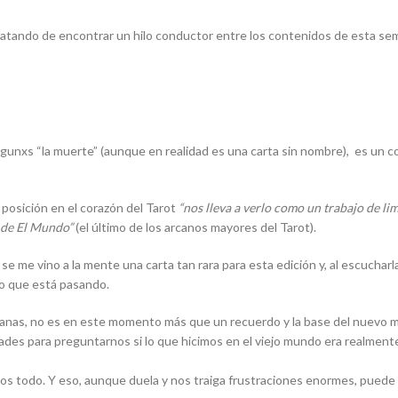
atando de encontrar un hilo conductor entre los contenidos de esta seman
lgunxs “la muerte” (aunque en realidad es una carta sin nombre), es un 
 posición en el corazón del Tarot
“nos lleva a verlo como un trabajo de li
l de El Mundo”
(el último de los arcanos mayores del Tarot).
e me vino a la mente una carta tan rara para esta edición y, al escuchar
lo que está pasando.
nas, no es en este momento más que un recuerdo y la base del nuevo mun
es para preguntarnos si lo que hicimos en el viejo mundo era realmente
s todo. Y eso, aunque duela y nos traiga frustraciones enormes, puede