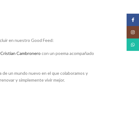
Face
Insta
ncluir en nuestro Good Feed:
What
e
Cristian Cambronero
con un poema acompañado
 La de un mundo nuevo en el que colaboramos y
renovar y simplemente vivir mejor.