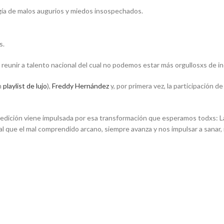
gía de malos augurios y miedos insospechados.
s.
reunir a talento nacional del cual no podemos estar más orgullosxs de i
un
playlist de lujo
),
Freddy Hernández
y, por primera vez, la participación d
ta edición viene impulsada por esa transformación que esperamos todxs:
l que el mal comprendido arcano, siempre avanza y nos impulsar a sanar, 