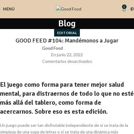
0
MENÚ
₡
Blog
EDITORIAL
GOOD FEED #104: Mandémonos a Jugar
Good Food
En junio 22, 2022
Comentarios desactivados
El juego como forma para tener mejor salud
mental, para distraernos de todo lo que no esté
más allá del tablero, como forma de
acercarnos. Sobre eso es esta edición.
Un juego puede ser tan disfrutable independiente de si se trata de la
simpleza de una sopa de letras o si se trata de una dinámica más