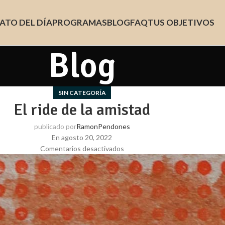
ATO DEL DÍA
PROGRAMAS
BLOG
FAQ
TUS OBJETIVOS
Blog
SIN CATEGORÍA
El ride de la amistad
publicado por
RamonPendones
En agosto 20, 2022
Comentarios desactivados