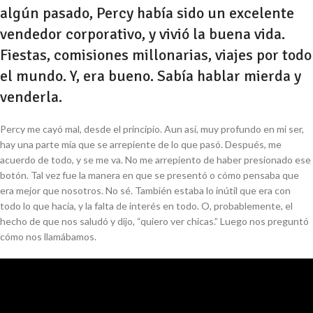
algún pasado, Percy había sido un excelente
vendedor corporativo, y vivió la buena vida.
Fiestas, comisiones millonarias, viajes por todo
el mundo. Y, era bueno. Sabía hablar mierda y
venderla.
Percy me cayó mal, desde el principio. Aun así, muy profundo en mi ser,
hay una parte mía que se arrepiente de lo que pasó. Después, me
acuerdo de todo, y se me va. No me arrepiento de haber presionado ese
botón. Tal vez fue la manera en que se presentó o cómo pensaba que
era mejor que nosotros. No sé. También estaba lo inútil que era con
todo lo que hacía, y la falta de interés en todo. O, probablemente, el
hecho de que nos saludó y dijo, “quiero ver chicas.” Luego nos preguntó
cómo nos llamábamos.