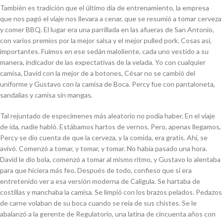
También es tradición que el último día de entrenamiento, la empresa
que nos pagó el viaje nos llevara a cenar, que se resumió a tomar cerveza
y comer BBQ. El lugar era una parrillada en las afueras de San Antonio,
con varios premios por la mejor salsa y el mejor
pulled pork
. Cosas así,
importantes. Fuimos en ese sedán maloliente, cada uno vestido a su
manera, indicador de las expectativas de la velada. Yo con cualquier
camisa, David con la mejor de a botones, César no se cambió del
uniforme y Gustavo con la camisa de Boca. Percy fue con pantaloneta,
sandalias y camisa sin mangas.
Tal rejuntado de especímenes más aleatorio no podía haber. En el viaje
de ida, nadie habló. Estábamos hartos de vernos. Pero, apenas llegamos,
Percy se dio cuenta de que la cerveza, y la comida, era gratis. Ahí, se
avivó. Comenzó a tomar, y tomar, y tomar. No había pasado una hora.
David le dio bola, comenzó a tomar al mismo ritmo, y Gustavo lo alentaba
para que hiciera más feo. Después de todo, confieso que sí era
entretenido ver a esa versión moderna de Calígula. Se hartaba de
costillas y manchaba la camisa. Se limpió con los brazos pelados. Pedazos
de carne volaban de su boca cuando se reía de sus chistes. Se le
abalanzó a la gerente de Regulatorio, una latina de cincuenta años con