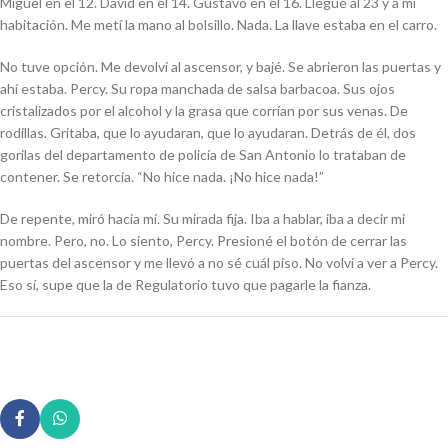
Miguel en el 12. David en el 14. Gustavo en el 16. Llegué al 23 y a mi
habitación. Me metí la mano al bolsillo. Nada. La llave estaba en el carro.
No tuve opción. Me devolví al ascensor, y bajé. Se abrieron las puertas y
ahí estaba. Percy. Su ropa manchada de salsa barbacoa. Sus ojos
cristalizados por el alcohol y la grasa que corrían por sus venas. De
rodillas. Gritaba, que lo ayudaran, que lo ayudaran. Detrás de él, dos
gorilas del departamento de policía de San Antonio lo trataban de
contener. Se retorcía. “No hice nada. ¡No hice nada!”
De repente, miró hacia mí. Su mirada fija. Iba a hablar, iba a decir mi
nombre. Pero, no. Lo siento, Percy. Presioné el botón de cerrar las
puertas del ascensor y me llevó a no sé cuál piso. No volví a ver a Percy.
Eso sí, supe que la de Regulatorio tuvo que pagarle la fianza.