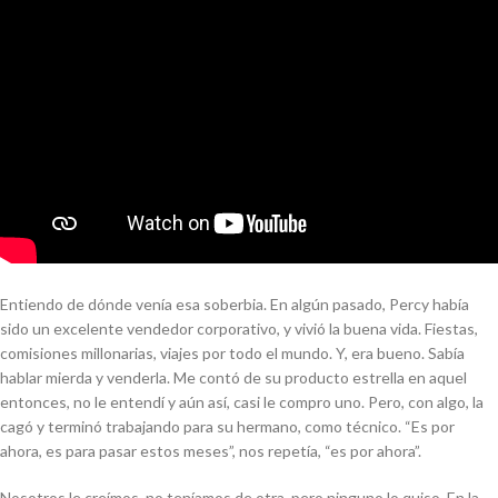
Entiendo de dónde venía esa soberbia. En algún pasado, Percy había
sido un excelente vendedor corporativo, y vivió la buena vida. Fiestas,
comisiones millonarias, viajes por todo el mundo. Y, era bueno. Sabía
hablar mierda y venderla. Me contó de su producto estrella en aquel
entonces, no le entendí y aún así, casi le compro uno. Pero, con algo, la
cagó y terminó trabajando para su hermano, como técnico. “Es por
ahora, es para pasar estos meses”, nos repetía, “es por ahora”.
Nosotros le creímos, no teníamos de otra, pero ninguno lo quiso. En la