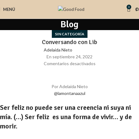
0
MENÚ
₡
Blog
SIN CATEGORÍA
Conversando con Lib
Adelaida Nieto
En septiembre 24, 2022
Comentarios desactivados
Por Adelaida Nieto
@lamontanaazul
Ser feliz no puede ser una creencia ni suya ni
mía. (…) Ser feliz es una forma de vivir… y de
morir.