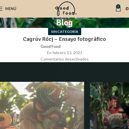
0
MENÚ
₡
Blog
SIN CATEGORÍA
Cagrúv Rócj – Ensayo fotográfico
Good Food
En febrero 13, 2021
Comentarios desactivados