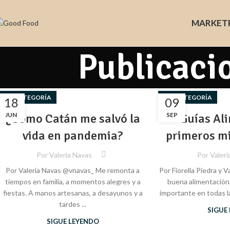
MARKET
Publicaci
SIN CATEGORÍA
SIN CATEGORÍA
18
09
JUN
¿Cómo Catán me salvó la
SEP
Guías Al
vida en pandemia?
primeros mi
Por
Valeria Navas
Por
Valeri
Por Valeria Navas @vnavas_ Me remonta a
Por Fiorella Piedra y 
tiempos en familia, a momentos alegres y a
buena alimentación
fiestas. A manos artesanas, a desayunos y a
importante en todas las
tardes ...
SIGUE
SIGUE LEYENDO