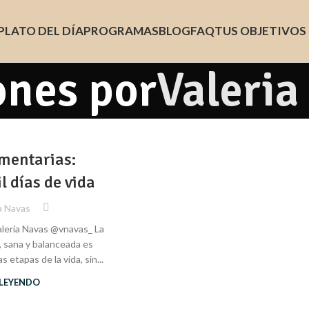
PLATO DEL DÍA
PROGRAMAS
BLOG
FAQ
TUS OBJETIVOS
ones por
Valeria
imentarias:
l días de vida
a Navas
Valeria Navas @vnavas_ La
, sana y balanceada es
 etapas de la vida, sin...
 LEYENDO