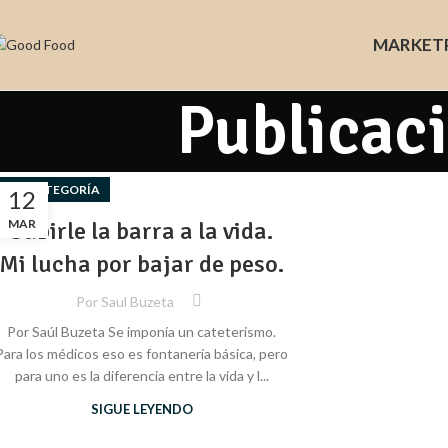
MARKET
Publicac
SIN CATEGORÍA
12
MAR
​​Subirle la barra a la vida.
Mi lucha por bajar de peso.
Por
Saul Buzeta
Por Saúl Buzeta Se imponía un cateterismo.
Para los médicos eso es fontanería básica, pero
para uno es la diferencia entre la vida y l...
SIGUE LEYENDO