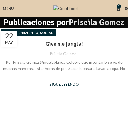
0
MENÚ
₡
Publicaciones por
Priscila Gomez
,
ENTRETENIMIENTO
SOCIAL
22
MAY
Give me jungla!
Priscila Gomez
Por Priscila Gómez @muelablanda Celebro que intentarlo se ve de
muchas maneras. Estar horas de pie. Sacar la basura. Lavar la ropa. No
...
SIGUE LEYENDO