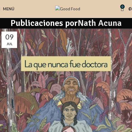
0
MENÚ
₡
Publicaciones por
Nath Acuna
09
JUL