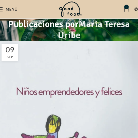
0
MENÚ
₡
Publicaciones por
Maria Teresa
Uribe
09
SEP