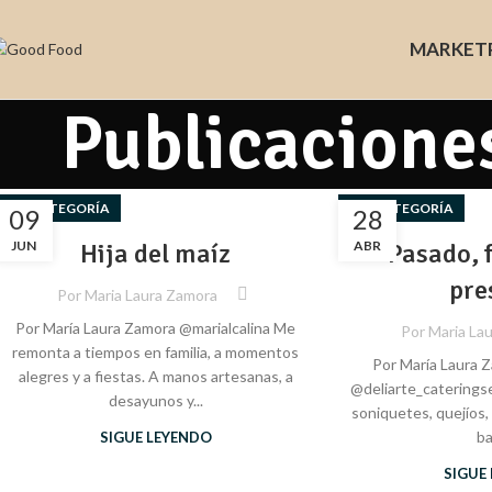
MARKET
Publicacione
SIN CATEGORÍA
SIN CATEGORÍA
09
28
JUN
Hija del maíz
ABR
Pasado, 
pre
Por
Maria Laura Zamora
Por María Laura Zamora @marialcalina Me
Por
Maria La
remonta a tiempos en familia, a momentos
Por María Laura 
alegres y a fiestas. A manos artesanas, a
@deliarte_caterings
desayunos y...
soniquetes, quejíos, c
bai
SIGUE LEYENDO
SIGUE