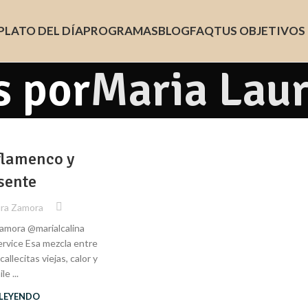
PLATO DEL DÍA
PROGRAMAS
BLOG
FAQ
TUS OBJETIVOS
s por
Maria Lau
flamenco y
sente
ura Zamora
Zamora @marialcalina
ervice Esa mezcla entre
allecitas viejas, calor y
le ...
 LEYENDO