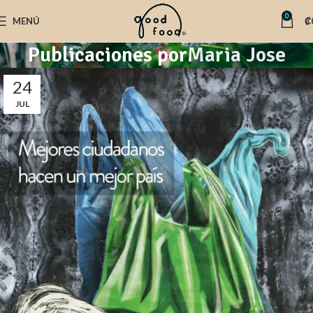
0
MENÚ
₡
Publicaciones por
Maria Jose
24
JUL