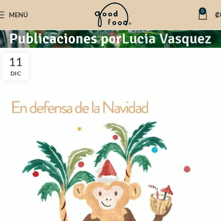
0
MENÚ
₡
Publicaciones por
Lucia Vasquez
11
DIC