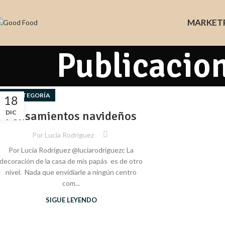
MARKET
Publicacio
SIN CATEGORÍA
18
DIC
Pensamientos navideños
Por
Lucia Rodriguez
Por Lucía Rodríguez @luciarodriguezc La
decoración de la casa de mis papás es de otro
nivel. Nada que envidiarle a ningún centro
com...
SIGUE LEYENDO