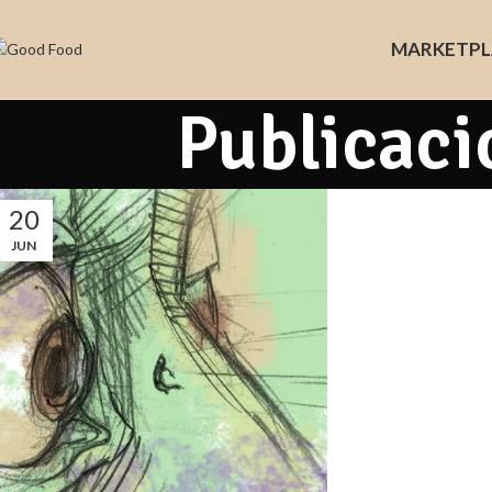
MARKET
PL
Publicaci
20
JUN