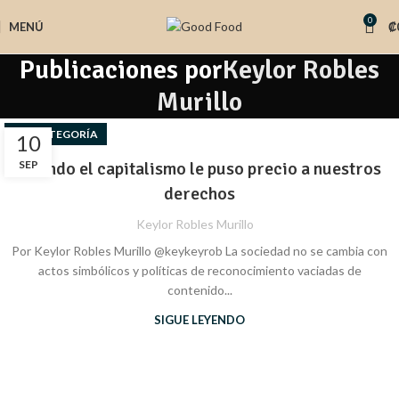
0
MENÚ
₡
Publicaciones por
Keylor Robles
Murillo
SIN CATEGORÍA
10
Cuando el capitalismo le puso precio a nuestros
SEP
derechos
Keylor Robles Murillo
Por Keylor Robles Murillo @keykeyrob La sociedad no se cambia con
actos simbólicos y políticas de reconocimiento vaciadas de
contenido...
SIGUE LEYENDO