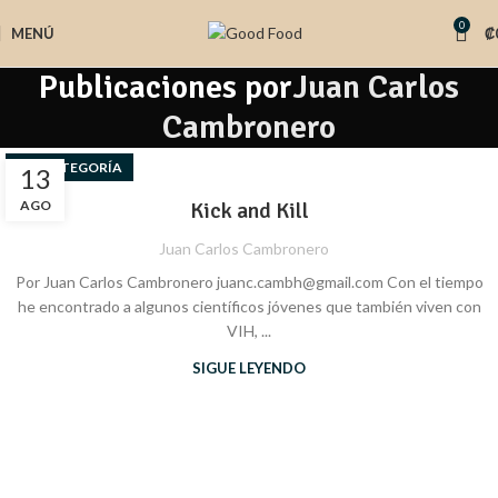
0
MENÚ
₡
Publicaciones por
Juan Carlos
Cambronero
SIN CATEGORÍA
13
AGO
Kick and Kill
Juan Carlos Cambronero
Por Juan Carlos Cambronero juanc.cambh@gmail.com Con el tiempo
he encontrado a algunos científicos jóvenes que también viven con
VIH, ...
SIGUE LEYENDO