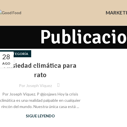
MARKET
Publicacio
SIN CATEGORÍA
28
AGO
Ansiedad climática para
rato
Por
Joseph Viquez
Por Joseph Víquez. P @josjaws Hoy la crisis
climática es una realidad palpable en cualquier
rincón del mundo. Nuestra única casa está ...
SIGUE LEYENDO