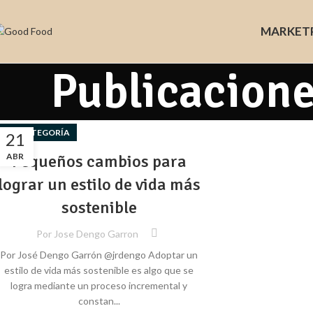
MARKET
Publicacione
SIN CATEGORÍA
21
ABR
Pequeños cambios para
lograr un estilo de vida más
sostenible
Por
Jose Dengo Garron
Por José Dengo Garrón @jrdengo Adoptar un
estilo de vida más sostenible es algo que se
logra mediante un proceso incremental y
constan...