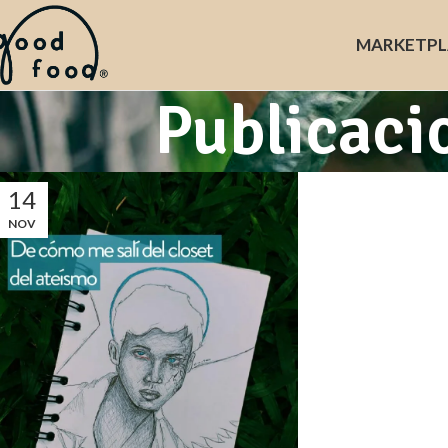
MARKET
PL
Publicaci
14
NOV