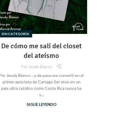
SIN CATEGORÍA
De cómo me salí del closet
del ateísmo
Por
Jeudy Blanco
Por Jeudy Blanco …y de paso me convertí en el
primer apóstata de Cartago Ser ateo en un
país ultra católico como Costa Rica nunca ha
s...
SIGUE LEYENDO