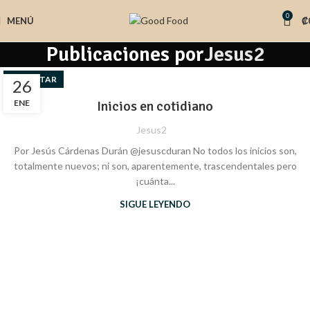
0
MENÚ
₡
Publicaciones por
Jesus2
BIENESTAR
26
ENE
Inicios en cotidiano
Jesus2
Por Jesús Cárdenas Durán @jesuscduran No todos los inicios son,
totalmente nuevos; ni son, aparentemente, trascendentales pero
¡cuánta...
SIGUE LEYENDO