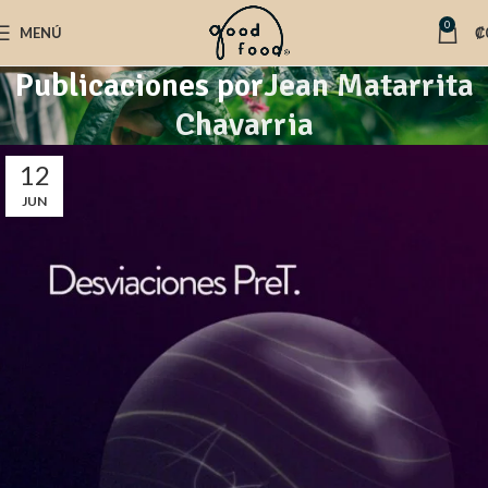
0
MENÚ
₡
Publicaciones por
Jean Matarrita
Chavarria
12
JUN