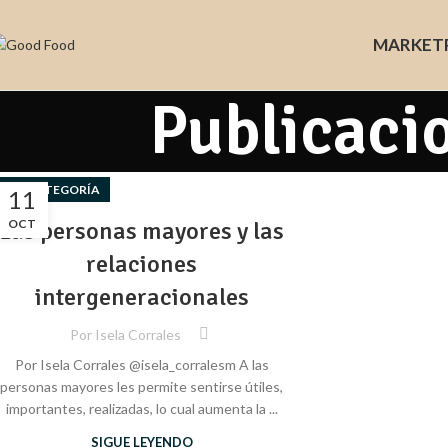
MARKET
Publicaci
SIN CATEGORÍA
11
​​Las personas mayores y las
OCT
relaciones
intergeneracionales
Por
Isela Corrales
Por Isela Corrales @​​isela_corralesm A las
personas mayores les permite sentirse útiles,
importantes, realizadas, lo cual aumenta la ...
SIGUE LEYENDO