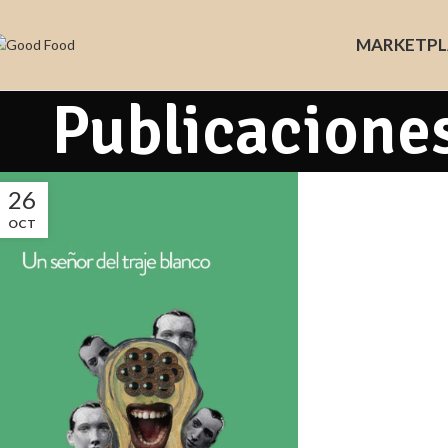
MARKET
PL
Publicacione
26
OCT