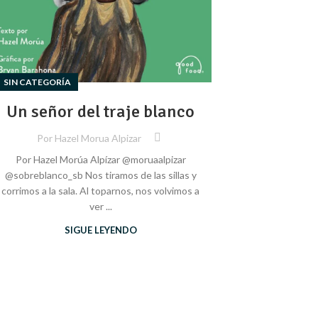
SIN CATEGORÍA
Un señor del traje blanco
Por
Hazel Morua Alpizar
Por Hazel Morúa Alpízar @moruaalpizar
@sobreblanco_sb Nos tiramos de las sillas y
corrimos a la sala. Al toparnos, nos volvimos a
ver ...
SIGUE LEYENDO