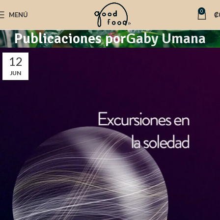
0
MENÚ
₡
Publicaciones por
Gaby Umana
12
JUN