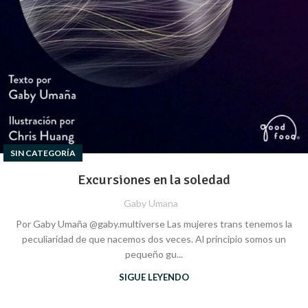
SIN CATEGORÍA
Excursiones en la soledad
Gaby Umana
Por Gaby Umaña @gaby.multiverse Las mujeres trans tenemos la
peculiaridad de que nacemos dos veces. Al principio somos un
pequeño gu...
SIGUE LEYENDO