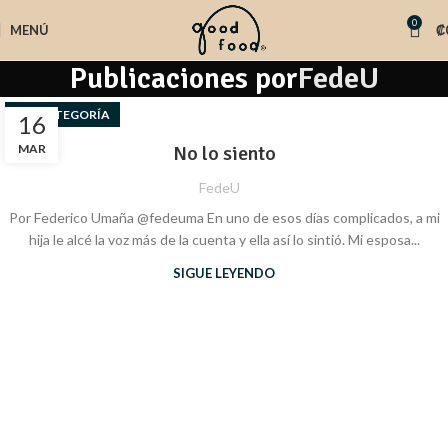
0
MENÚ
₡
Publicaciones por
FedeU
SIN CATEGORÍA
16
MAR
No lo siento
FedeU
Por Federico Umaña @fedeuma En uno de esos días complicados, a mi
hija le alcé la voz más de la cuenta y ella así lo sintió. Mi esposa...
SIGUE LEYENDO