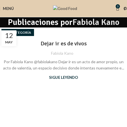
0
MENÚ
₡
Publicaciones por
Fabiola Kano
SIN CATEGORÍA
12
MAY
Dejar ir es de vivos
Fabiola Kano
Por Fabiola Kano @fabiolakano Dejar ir es un acto de amor propio, un
acto de valentía, un espacio decisivo donde intentas nuevamente e...
SIGUE LEYENDO