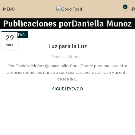
0
MENÚ
₡
Publicaciones por
Daniella Munoz
BIENESTAR
29
MAY
Luz para la Luz
Daniella Munoz
Por Daniella Muñoz @amma.tallerfloral Donde ponemos nuestra
atención ponemos nuestra consciencia. Leer esta frase y asentir
desde la r...
SIGUE LEYENDO