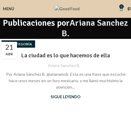
0
MENÚ
₡
Publicaciones por
Ariana Sanchez
B.
SIN CATEGORÍA
21
ABR
La ciudad es lo que hacemos de ella
Ariana Sanchez B.
Por Ariana Sánchez B. @arianamsb Esta es una frase que escuché
hace unos meses en un foro mexicano, y me llamó muchísimo la
atención...
SIGUE LEYENDO