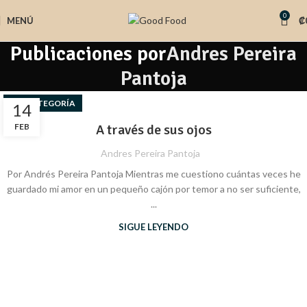
0
MENÚ
₡
Publicaciones por
Andres Pereira
Pantoja
SIN CATEGORÍA
14
FEB
A través de sus ojos
Andres Pereira Pantoja
Por Andrés Pereira Pantoja Mientras me cuestiono cuántas veces he
guardado mi amor en un pequeño cajón por temor a no ser suficiente,
...
SIGUE LEYENDO