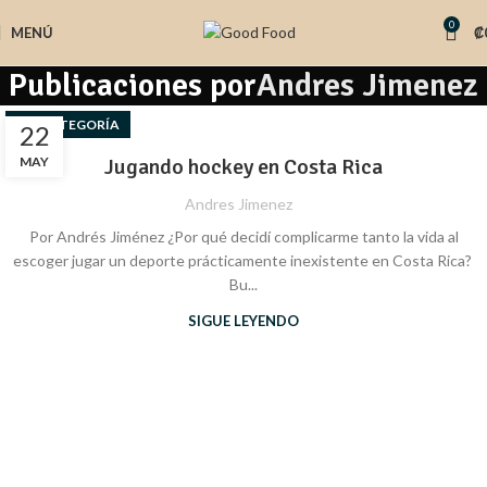
0
MENÚ
₡
Publicaciones por
Andres Jimenez
SIN CATEGORÍA
22
MAY
Jugando hockey en Costa Rica
Andres Jimenez
Por Andrés Jiménez ¿Por qué decidí complicarme tanto la vida al
escoger jugar un deporte prácticamente inexistente en Costa Rica?
Bu...
SIGUE LEYENDO