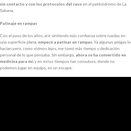
sin contacto y con los protocolos del caso
en el patinódromo de La
Sabana.
Patinaje en rampas
Con el paso de los años, al ir sintiendo más confianza sobre ruedas en
una superficie plana,
empecé a patinar en rampas.
Ya algunas amigas lo
hacían pero, como vivimos lejos, me tomó más tiempo y dedicación
personal de lo que pensaba. Sin embargo,
ahora se ha convertido en
medicina para mí,
y en estos tiempos tan convulsos, donde no
podemos jugar en equipo, es un escape.