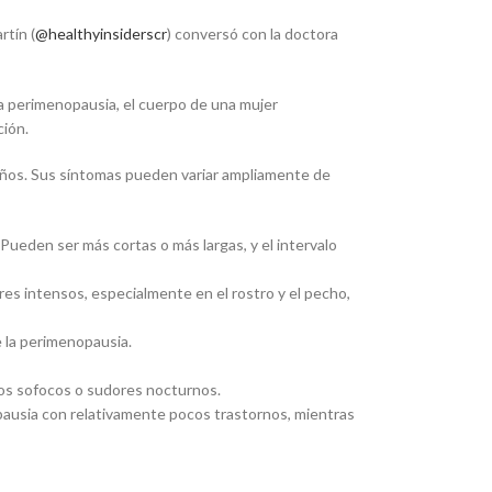
rtín (
@healthyinsiderscr
) conversó con la doctora
la perimenopausia, el cuerpo de una mujer
ción.
 años. Sus síntomas pueden variar ampliamente de
ueden ser más cortas o más largas, y el intervalo
es intensos, especialmente en el rostro y el pecho,
 la perimenopausia.
los sofocos o sudores nocturnos.
pausia con relativamente pocos trastornos, mientras