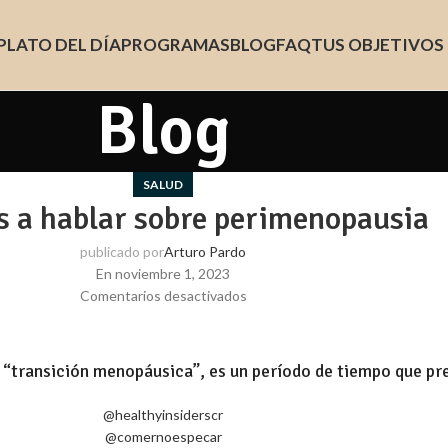
PLATO DEL DÍA
PROGRAMAS
BLOG
FAQ
TUS OBJETIVOS
Blog
SALUD
 a hablar sobre perimenopausia
publicado por
Arturo Pardo
En noviembre 1, 2023
Comentarios desactivados
“transición menopáusica”, es un período de tiempo que pr
@healthyinsiderscr
@comernoespecar