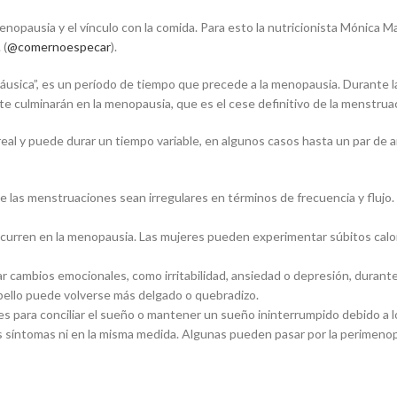
enopausia y el vínculo con la comida. Para esto la nutricionista Mónica Ma
 (
@comernoespecar
).
páusica”, es un período de tiempo que precede a la menopausia. Durante 
e culminarán en la menopausia, que es el cese definitivo de la menstrua
eal y puede durar un tiempo variable, en algunos casos hasta un par de
las menstruaciones sean irregulares en términos de frecuencia y flujo. P
 ocurren en la menopausia. Las mujeres pueden experimentar súbitos calor
cambios emocionales, como irritabilidad, ansiedad o depresión, durante
abello puede volverse más delgado o quebradizo.
 para conciliar el sueño o mantener un sueño ininterrumpido debido a 
s síntomas ni en la misma medida. Algunas pueden pasar por la perimeno