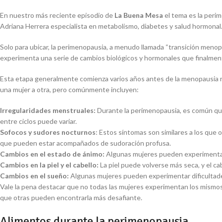
En nuestro más reciente episodio de
La Buena Mesa
el tema es la perim
Adriana Herrera especialista en metabolismo, diabetes y salud hormonal.
Solo para ubicar, la perimenopausia, a menudo llamada “transición meno
experimenta una serie de cambios biológicos y hormonales que finalment
Esta etapa generalmente comienza varios años antes de la menopausia r
una mujer a otra, pero comúnmente incluyen:
Irregularidades menstruales:
Durante la perimenopausia, es común que 
entre ciclos puede variar.
Sofocos y sudores nocturnos
: Estos síntomas son similares a los que
que pueden estar acompañados de sudoración profusa.
Cambios en el estado de ánimo:
Algunas mujeres pueden experimentar 
Cambios en la piel y el cabello:
La piel puede volverse más seca, y el c
Cambios en el sueño:
Algunas mujeres pueden experimentar dificultades
Vale la pena destacar que no todas las mujeres experimentan los mismo
que otras pueden encontrarla más desafiante.
Alimentos durante la perimenopausia