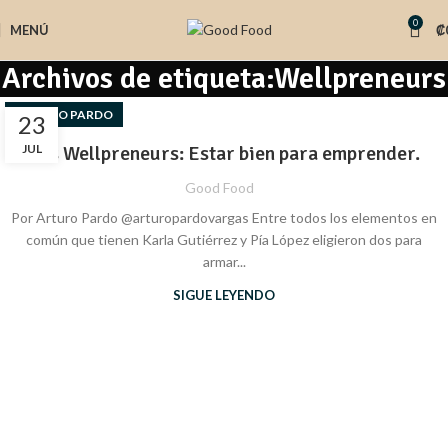
0
MENÚ
₡
Archivos de etiqueta:Wellpreneurs
ARTURO PARDO
23
JUL
Las Wellpreneurs: Estar bien para emprender.
Good Food
Por Arturo Pardo @arturopardovargas Entre todos los elementos en
común que tienen Karla Gutiérrez y Pía López eligieron dos para
armar...
SIGUE LEYENDO