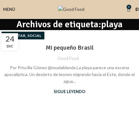
0
MENÚ
₡
Archivos de etiqueta:playa
,
BIENESTAR
SOCIAL
24
DIC
Mi pequeño Brasil
Good Food
Por Priscilla Gómez @muelablanda La playa parece una escena
apocalíptica. Un desierto de leones migrando hacia el Este, donde el
agua...
SIGUE LEYENDO