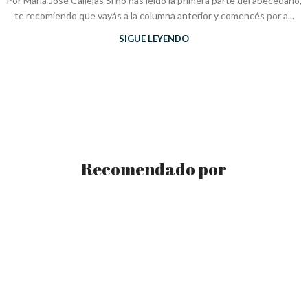
Por María José Callejas Si no has leído la primera parte del abecedario,
te recomiendo que vayás a la columna anterior y comencés por a...
SIGUE LEYENDO
Recomendado por