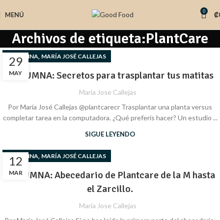
0
MENÚ
₡
Archivos de etiqueta:PlantCare
,
COLUMNA
MARÍA JOSÉ CALLEJAS
29
COLUMNA: Secretos para trasplantar tus matitas
MAY
Maria Jose Callejas
Por María José Callejas @plantcarecr Trasplantar una planta versus
completar tarea en la computadora. ¿Qué preferís hacer? Un estudio ...
SIGUE LEYENDO
,
COLUMNA
MARÍA JOSÉ CALLEJAS
12
COLUMNA: Abecedario de Plantcare de la M hasta
MAR
el Zarcillo.
Maria Jose Callejas