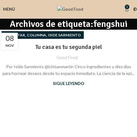
0
MENÚ
₡
Archivos de etiqueta:fengshui
,
,
BIENESTAR
COLUMNA
ISIDE SARMIENTO
08
NOV
Tu casa es tu segunda piel
Good Food
Por Iside Sarmiento @ichisanmartin Cinco ingredientes y diez días
para hornear deseos desde tu espacio inmediato. La ciencia de la epi...
SIGUE LEYENDO