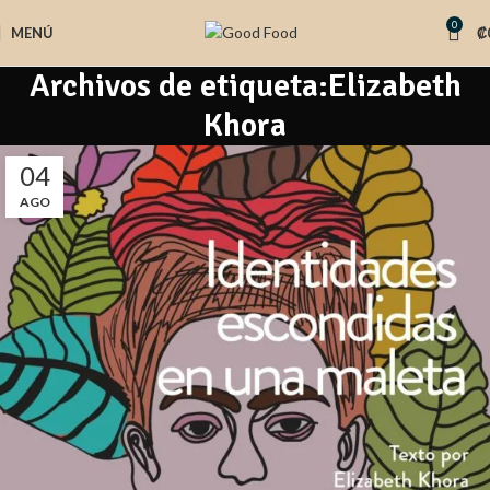
0
MENÚ
₡
Archivos de etiqueta:Elizabeth
Khora
04
AGO