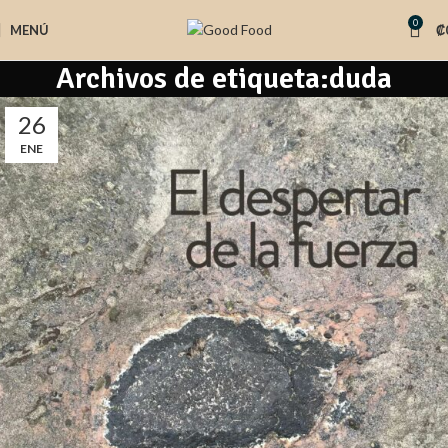
0
MENÚ
₡
Archivos de etiqueta:duda
26
ENE