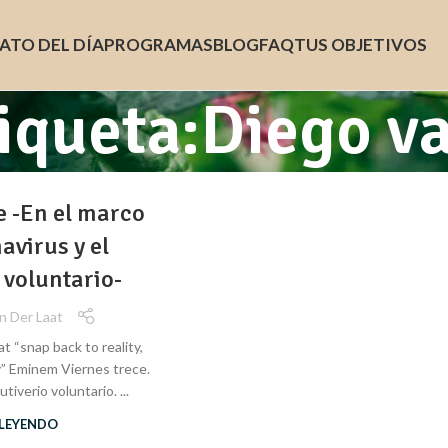
ATO DEL DÍA
PROGRAMAS
BLOG
FAQ
TUS OBJETIVOS
iqueta:Diego va
e -En el marco
avirus y el
 voluntario-
n Der Laat
t “snap back to reality,
y” Eminem Viernes trece.
tiverio voluntario. ...
 LEYENDO