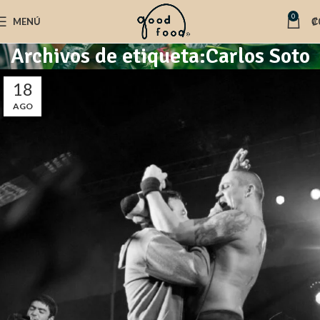
0
MENÚ
₡
Archivos de etiqueta:Carlos Soto
18
AGO