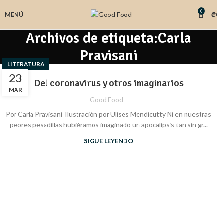
0
MENÚ
₡
Archivos de etiqueta:Carla
Pravisani
LITERATURA
23
Del coronavirus y otros imaginarios
MAR
Good Food
Por Carla Pravisani Ilustración por Ulises Mendicutty Ni en nuestras
peores pesadillas hubiéramos imaginado un apocalipsis tan sin gr...
SIGUE LEYENDO